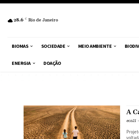
28.6
C
Rio de Janeiro
BIOMAS
SOCIEDADE
MEIO AMBIENTE
BIODI
ENERGIA
DOAÇÃO
A C
eco21
-
Projet
voltad