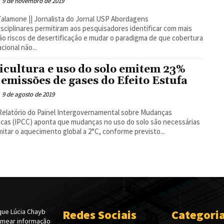
9 de novembro de 2019
amone || Jornalista do Jornal USP Abordagens
isciplinares permitiram aos pesquisadores identificar com mais
ão riscos de desertificação e mudar o paradigma de que cobertura
cional não...
icultura e uso do solo emitem 23%
 emissões de gases do Efeito Estufa
9 de agosto de 2019
elatório do Painel Intergovernamental sobre Mudanças
icas (IPCC) aponta que mudanças no uso do solo são necessárias
imitar o aquecimento global a 2°C, conforme previsto...
ue Lúcia Chayb
Redes Sociais
Categori
emear informação