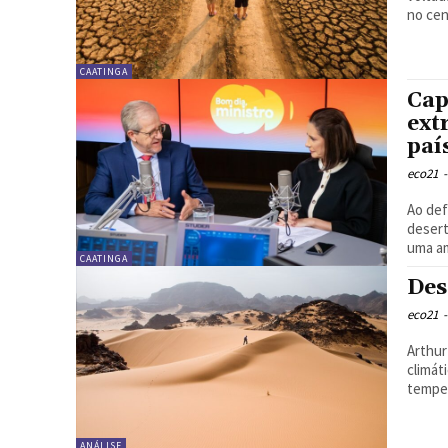
no cen
CAATINGA
Cap
ext
paí
eco21
-
Ao def
desert
uma am
CAATINGA
Des
eco21
-
Arthur Soffiati | Procurand
climát
temper
ANÁLISE