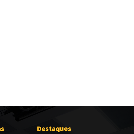
as
Destaques