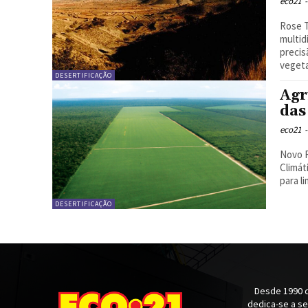
eco21
-
Rose Tal
multid
precis
vegeta
DESERTIFICAÇÃO
Agr
das
eco21
-
Novo R
Climát
para l
DESERTIFICAÇÃO
Desde 1990 q
dedica-se a s