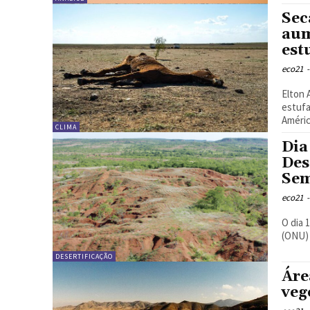
Sec
aum
est
eco21
-
Elton Alisson
estufa
Améric
CLIMA
Dia
Des
Sem
eco21
-
O dia 
(ONU) 
DESERTIFICAÇÃO
Áre
veg