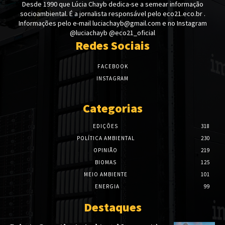
Desde 1990 que Lúcia Chayb dedica-se a semear informação
socioambiental. É a jornalista responsável pelo eco21.eco.br .
Informações pelo e-mail luciachayb@gmail.com e no Instagram
@luciachayb @eco21_oficial
Redes Sociais
FACEBOOK
INSTAGRAM
Categorias
EDIÇÕES
318
POLÍTICA AMBIENTAL
230
OPINIÃO
219
BIOMAS
125
MEIO AMBIENTE
101
ENERGIA
99
Destaques