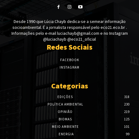
Desde 1990 que Lúcia Chayb dedica-se a semear informação
socioambiental. É a jornalista responsável pelo eco21.eco.br .
Informações pelo e-mail luciachayb@gmail.com e no Instagram
@luciachayb @eco21_oficial
Redes Sociais
FACEBOOK
INSTAGRAM
Categorias
EDIÇÕES
318
POLÍTICA AMBIENTAL
230
OPINIÃO
219
BIOMAS
125
MEIO AMBIENTE
101
ENERGIA
99