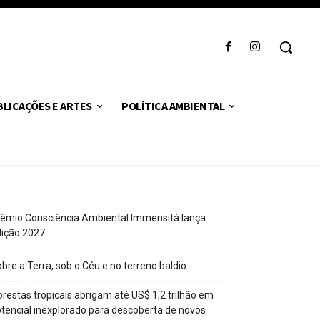
LICAÇÕES E ARTES
POLÍTICA AMBIENTAL
êmio Consciência Ambiental Immensità lança
dição 2027
bre a Terra, sob o Céu e no terreno baldio
orestas tropicais abrigam até US$ 1,2 trilhão em
tencial inexplorado para descoberta de novos