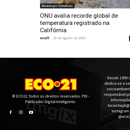
Mudanças Climáticas
ONU avalia recorde global de
temperatura registrado na
Califórnia
eco21
-
20 de agosto de 2020
Desde 1990 q
dedica-se a s
socioambienta
responsável pe
© ECO21 Todos os direitos reservados. PDI -
Informaçõe
Publicador Digital Inteligente.
luciachayb@
Instagram
@eco21