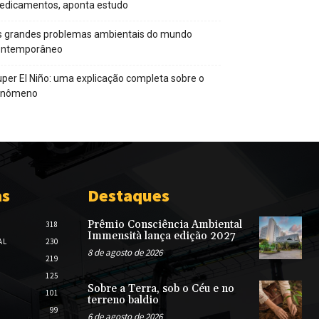
edicamentos, aponta estudo
s grandes problemas ambientais do mundo
ontemporâneo
per El Niño: uma explicação completa sobre o
enômeno
as
Destaques
Prêmio Consciência Ambiental
318
Immensità lança edição 2027
AL
230
8 de agosto de 2026
219
125
Sobre a Terra, sob o Céu e no
101
terreno baldio
99
6 de agosto de 2026