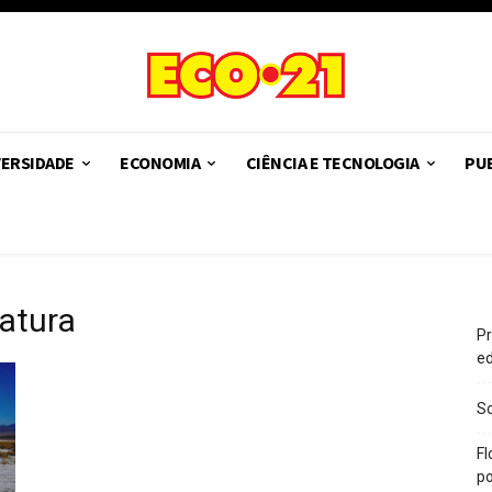
VERSIDADE
ECONOMIA
CIÊNCIA E TECNOLOGIA
PUB
atura
Pr
e
So
Fl
po