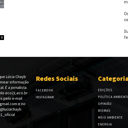
m
O
c
Su
f
0
ue Lúcia Chayb
Redes Sociais
Categori
emear informação
l. É a jornalista
EDIÇÕES
FACEBOOK
lo eco21.eco.br .
POLÍTICA AMBIENT
INSTAGRAM
s pelo e-mail
gmail.com e no
OPINIÃO
 @luciachayb
BIOMAS
_oficial
MEIO AMBIENTE
ENERGIA