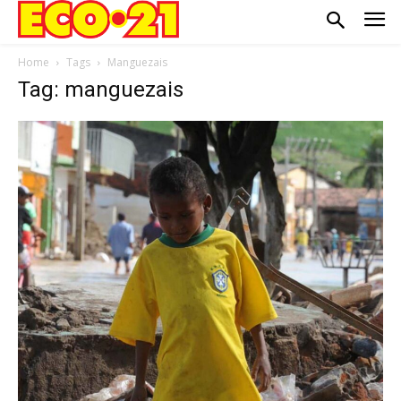
Home
Tags
Manguezais
Tag: manguezais