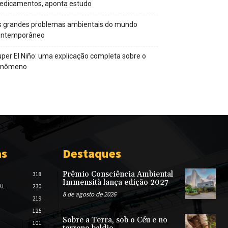
edicamentos, aponta estudo
s grandes problemas ambientais do mundo
ontemporâneo
per El Niño: uma explicação completa sobre o
enômeno
as
Destaques
Prêmio Consciência Ambiental
318
Immensità lança edição 2027
AL
230
8 de agosto de 2026
219
125
Sobre a Terra, sob o Céu e no
101