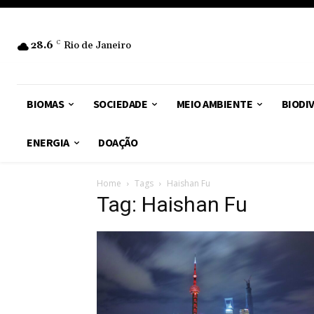
28.6
C
Rio de Janeiro
BIOMAS
SOCIEDADE
MEIO AMBIENTE
BIODI
ENERGIA
DOAÇÃO
Home
Tags
Haishan Fu
Tag: Haishan Fu