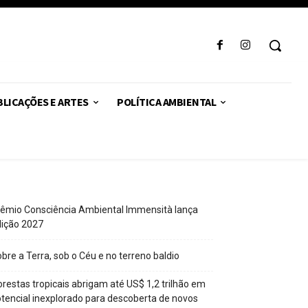
LICAÇÕES E ARTES
POLÍTICA AMBIENTAL
êmio Consciência Ambiental Immensità lança
dição 2027
bre a Terra, sob o Céu e no terreno baldio
orestas tropicais abrigam até US$ 1,2 trilhão em
tencial inexplorado para descoberta de novos