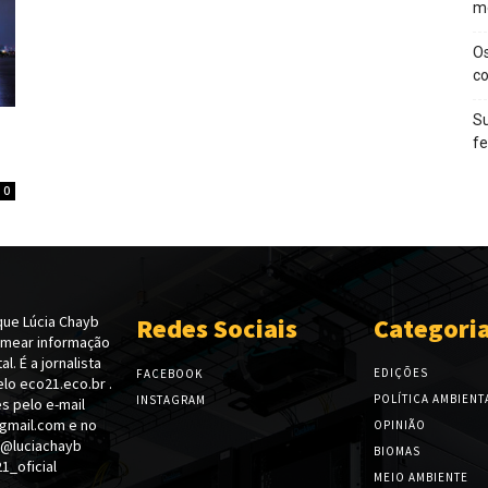
m
O
c
Su
f
0
ue Lúcia Chayb
Redes Sociais
Categori
emear informação
l. É a jornalista
EDIÇÕES
FACEBOOK
lo eco21.eco.br .
POLÍTICA AMBIENT
INSTAGRAM
s pelo e-mail
gmail.com e no
OPINIÃO
 @luciachayb
BIOMAS
_oficial
MEIO AMBIENTE