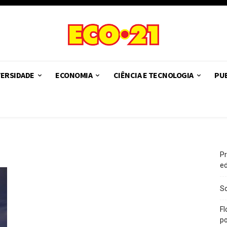
VERSIDADE
ECONOMIA
CIÊNCIA E TECNOLOGIA
PUB
Pr
e
So
Fl
po