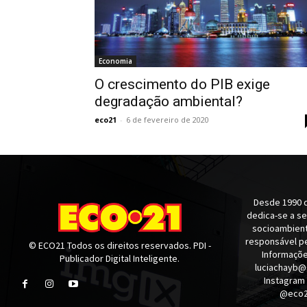
Economia
O crescimento do PIB exige
degradação ambiental?
eco21
-
6 de fevereiro de 2020
Desde 1990 q
dedica-se a s
socioambienta
responsável pe
© ECO21 Todos os direitos reservados. PDI -
Informaçõe
Publicador Digital Inteligente.
luciachayb@
Instagram
@eco21