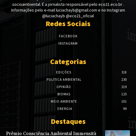
socioambiental. É a jornalista responsável pelo eco21.eco.br .
Informações pelo e-mail luciachayb@gmail.com e no Instagram
@luciachayb @eco21_oficial
Redes Sociais
FACEBOOK
INSTAGRAM
Categorias
EDIÇÕES
318
POLÍTICA AMBIENTAL
230
OPINIÃO
219
BIOMAS
125
MEIO AMBIENTE
101
ENERGIA
99
Destaques
Prêmio Consciência Ambiental Immensità