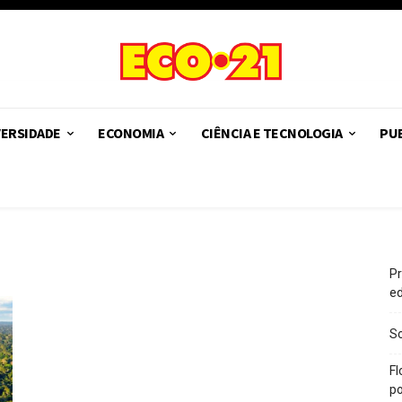
VERSIDADE
ECONOMIA
CIÊNCIA E TECNOLOGIA
PUB
Pr
e
So
Fl
po