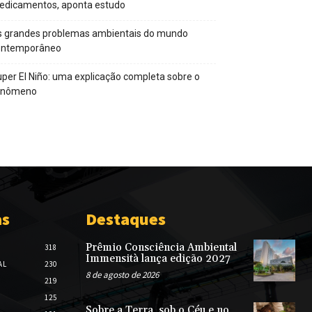
edicamentos, aponta estudo
s grandes problemas ambientais do mundo
ontemporâneo
per El Niño: uma explicação completa sobre o
enômeno
as
Destaques
Prêmio Consciência Ambiental
318
Immensità lança edição 2027
AL
230
8 de agosto de 2026
219
125
Sobre a Terra, sob o Céu e no