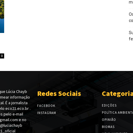
m
O
c
Su
f
0
ue Lúcia Chayb
Redes Sociais
Categori
emear informação
l. É a jornalista
EDIÇÕES
FACEBOOK
lo eco21.eco.br .
POLÍTICA AMBIENT
INSTAGRAM
s pelo e-mail
gmail.com e no
OPINIÃO
 @luciachayb
BIOMAS
_oficial