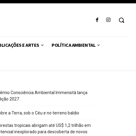
LICAÇÕES E ARTES
POLÍTICA AMBIENTAL
êmio Consciência Ambiental Immensità lança
dição 2027
bre a Terra, sob o Céu e no terreno baldio
orestas tropicais abrigam até US$ 1,2 trilhão em
tencial inexplorado para descoberta de novos