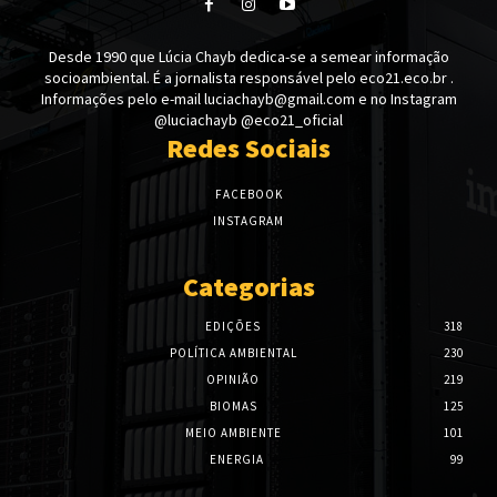
Desde 1990 que Lúcia Chayb dedica-se a semear informação
socioambiental. É a jornalista responsável pelo eco21.eco.br .
Informações pelo e-mail luciachayb@gmail.com e no Instagram
@luciachayb @eco21_oficial
Redes Sociais
FACEBOOK
INSTAGRAM
Categorias
EDIÇÕES
318
POLÍTICA AMBIENTAL
230
OPINIÃO
219
BIOMAS
125
MEIO AMBIENTE
101
ENERGIA
99