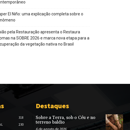
ontemporâneo
per El Niño: uma explicação completa sobre o
enômeno
ião pela Restauração apresenta o Restaura
omas na SOBRE 2026 e marca nova etapa para a
cuperação da vegetação nativa no Brasil
as
Destaques
Sobre a Terra, sob o Céu e no
318
terreno baldio
AL
230
6 de agosto de 2026