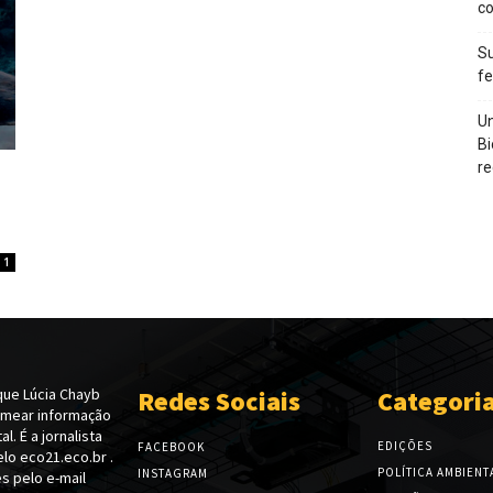
c
Su
f
Un
Bi
re
1
ue Lúcia Chayb
Redes Sociais
Categori
emear informação
l. É a jornalista
EDIÇÕES
FACEBOOK
lo eco21.eco.br .
POLÍTICA AMBIENT
INSTAGRAM
s pelo e-mail