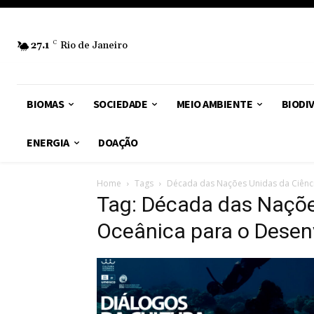
27.1
C
Rio de Janeiro
BIOMAS
SOCIEDADE
MEIO AMBIENTE
BIODI
ENERGIA
DOAÇÃO
Home
Tags
Década das Nações Unidas da Ciênci
Tag: Década das Naçõe
Oceânica para o Desen