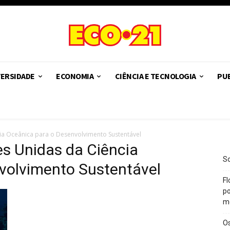
VERSIDADE
ECONOMIA
CIÊNCIA E TECNOLOGIA
PUB
a Oceânica para o Desenvolvimento Sustentável
s Unidas da Ciência
So
volvimento Sustentável
Fl
po
m
O