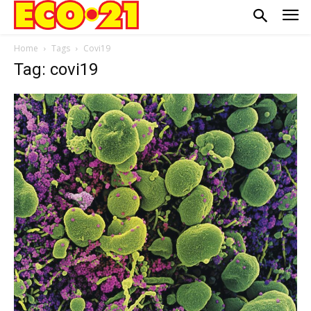
Home
Tags
Covi19
Tag: covi19