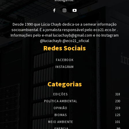
Desde 1990 que Lúcia Chayb dedica-se a semear informação
socioambiental. É a jornalista responsável pelo eco21.eco.br .
Informações pelo e-mail luciachayb@gmail.com e no Instagram
@luciachayb @eco21_oficial
Redes Sociais
FACEBOOK
INSTAGRAM
Categorias
EDIÇÕES
318
POLÍTICA AMBIENTAL
230
OPINIÃO
219
BIOMAS
125
MEIO AMBIENTE
101
ENERGIA
99