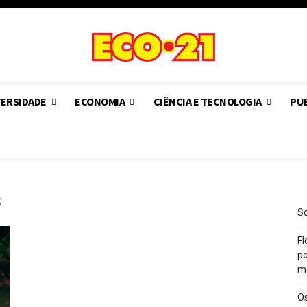
VERSIDADE
ECONOMIA
CIÊNCIA E TECNOLOGIA
PUB
s
So
Fl
po
m
O