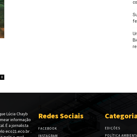
c
Su
f
Un
Bi
re
0
ue Lúcia Chayb
Redes Sociais
Categori
emear informação
l. É a jornalista
EDIÇÕES
FACEBOOK
lo eco21.eco.br .
POLÍTICA AMBIENT
INSTAGRAM
s pelo e-mail