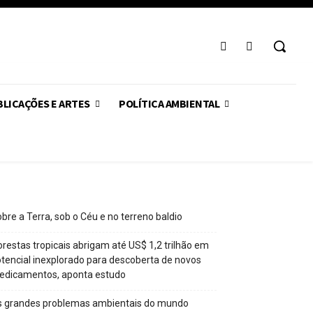
LICAÇÕES E ARTES
POLÍTICA AMBIENTAL
bre a Terra, sob o Céu e no terreno baldio
orestas tropicais abrigam até US$ 1,2 trilhão em
tencial inexplorado para descoberta de novos
edicamentos, aponta estudo
s grandes problemas ambientais do mundo