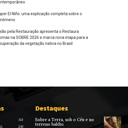
ontemporâneo
per El Niño: uma explicação completa sobre o
enômeno
ião pela Restauração apresenta o Restaura
omas na SOBRE 2026 e marca nova etapa para a
cuperação da vegetação nativa no Brasil
as
Destaques
Sobre a Terra, sob o Céu e no
318
terreno baldio
AL
230