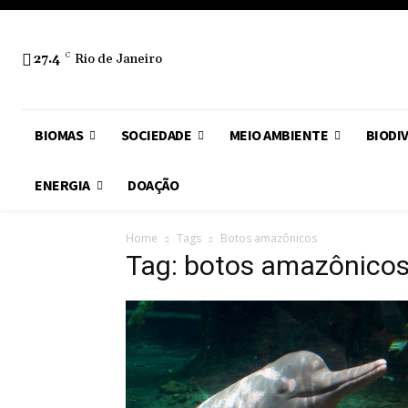
27.4
C
Rio de Janeiro
BIOMAS
SOCIEDADE
MEIO AMBIENTE
BIODI
ENERGIA
DOAÇÃO
Home
Tags
Botos amazônicos
Tag: botos amazônico