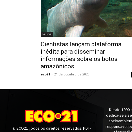
Fauna
Cientistas lançam plataforma
inédita para disseminar
informações sobre os botos
amazônicos
eco21
-
21 de outubro de 2020
Desde 1990 q
dedica-se a s
socioambienta
responsável pe
© ECO21 Todos os direitos reservados. PDI -
Informaçõe