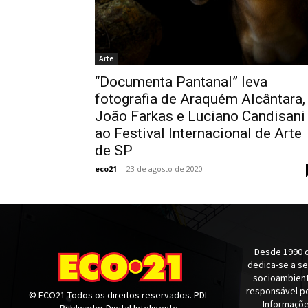
Arte
“Documenta Pantanal” leva
fotografia de Araquém Alcântara,
João Farkas e Luciano Candisani
ao Festival Internacional de Arte
de SP
eco21
-
23 de agosto de 2020
Desde 1990 q
dedica-se a s
socioambienta
responsável pe
© ECO21 Todos os direitos reservados. PDI -
Informaçõe
Publicador Digital Inteligente.