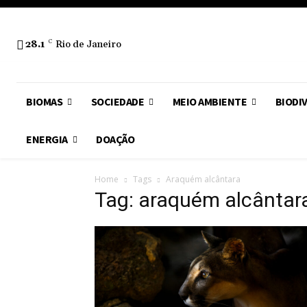
28.1
C
Rio de Janeiro
BIOMAS
SOCIEDADE
MEIO AMBIENTE
BIODI
ENERGIA
DOAÇÃO
Home
Tags
Araquém alcântara
Tag: araquém alcântar