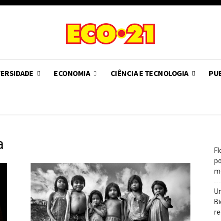
VERSIDADE
ECONOMIA
CIÊNCIA E TECNOLOGIA
PUB
a
Fl
po
m
Un
Bi
re