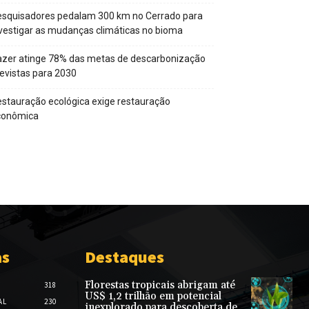
squisadores pedalam 300 km no Cerrado para
vestigar as mudanças climáticas no bioma
zer atinge 78% das metas de descarbonização
evistas para 2030
stauração ecológica exige restauração
conômica
as
Destaques
Florestas tropicais abrigam até
318
US$ 1,2 trilhão em potencial
AL
230
inexplorado para descoberta de