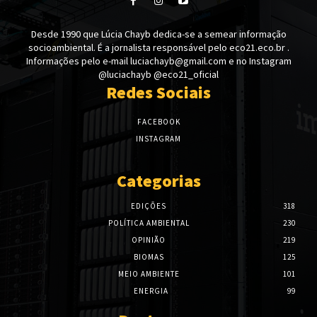
Desde 1990 que Lúcia Chayb dedica-se a semear informação
socioambiental. É a jornalista responsável pelo eco21.eco.br .
Informações pelo e-mail luciachayb@gmail.com e no Instagram
@luciachayb @eco21_oficial
Redes Sociais
FACEBOOK
INSTAGRAM
Categorias
EDIÇÕES
318
POLÍTICA AMBIENTAL
230
OPINIÃO
219
BIOMAS
125
MEIO AMBIENTE
101
ENERGIA
99