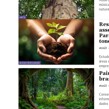
música
nature
ARTE
Res
ass
Par
ton
eco21
-
Estudo
áreas 
BIODIVERSIDADE
empreg
Pai
bra
eco21
-
Conser
informaçõe
dados 