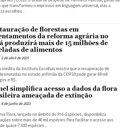
 que transformou o improviso em linguagem universal, mas a
za escolheu...
tauração de florestas em
entamentos da reforma agrária no
á produzirá mais de 15 milhões de
eladas de alimentos
2 de abril de 2025
 inédito do Instituto Escolhas mostra que a recuperação de
desmatadas no estado anfitrião da COP30 pode gerar 69 mil
os e R$...
nel simplifica acesso a dados da flora
sileira ameaçada de extinção
8 de junho de 2023
va Flora, lançado no âmbito do Pró-Espécies, disponibiliza
s sobre mais de 40 mil espécies Para facilitar o acesso aos
de quase 7.500 espécies...