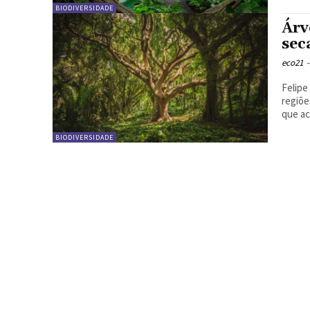
BIODIVERSIDADE
Árv
sec
eco21
-
Felipe Mat
regiõe
BIODIVERSIDADE