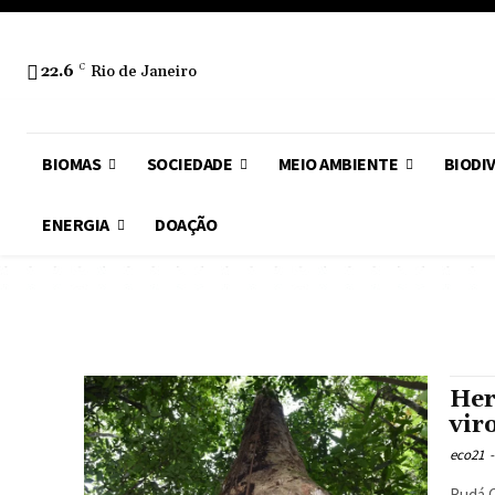
22.6
C
Rio de Janeiro
BIOMAS
SOCIEDADE
MEIO AMBIENTE
BIODI
ENERGIA
DOAÇÃO
Her
vir
eco21
-
Rudá Capriles | Eco21