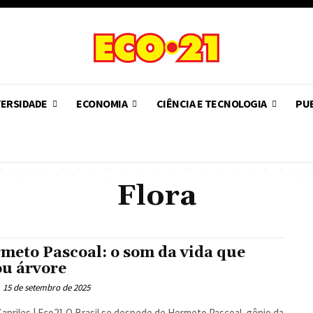
VERSIDADE
ECONOMIA
CIÊNCIA E TECNOLOGIA
PUB
Flora
meto Pascoal: o som da vida que
ou árvore
15 de setembro de 2025
 O Brasil se despede de Hermeto Pascoal, gênio da