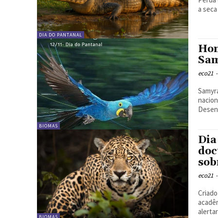
DIA DO PANTANAL
Hom
Sam
eco21
-
Samyra
nacion
Desenv
BIOMAS
Dia
doc
sob
eco21
-
Criado
acadêm
alerta
BIOMAS