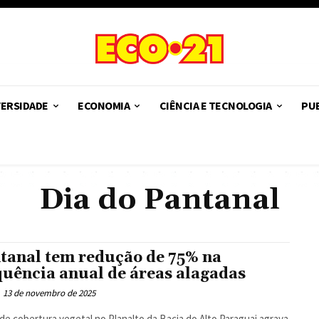
VERSIDADE
ECONOMIA
CIÊNCIA E TECNOLOGIA
PUB
Dia do Pantanal
tanal tem redução de 75% na
quência anual de áreas alagadas
13 de novembro de 2025
de cobertura vegetal no Planalto da Bacia do Alto Paraguai agrava