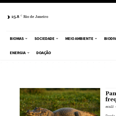
25.8
C
Rio de Janeiro
BIOMAS
SOCIEDADE
MEIO AMBIENTE
BIODI
ENERGIA
DOAÇÃO
Pan
fre
eco21
-
Perda 