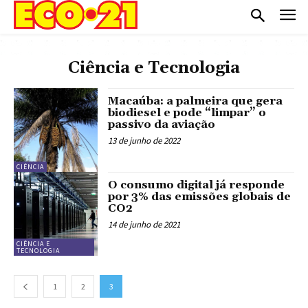
Ciência e Tecnologia
Macaúba: a palmeira que gera
biodiesel e pode “limpar” o
passivo da aviação
13 de junho de 2022
CIÊNCIA
O consumo digital já responde
por 3% das emissões globais de
CO2
14 de junho de 2021
CIÊNCIA E
TECNOLOGIA
1
2
3