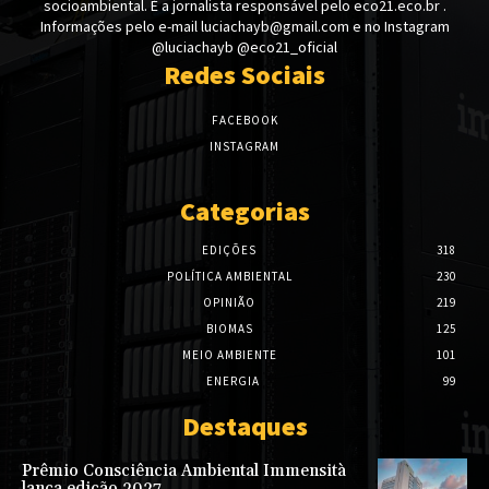
socioambiental. É a jornalista responsável pelo eco21.eco.br .
Informações pelo e-mail luciachayb@gmail.com e no Instagram
@luciachayb @eco21_oficial
Redes Sociais
FACEBOOK
INSTAGRAM
Categorias
EDIÇÕES
318
POLÍTICA AMBIENTAL
230
OPINIÃO
219
BIOMAS
125
MEIO AMBIENTE
101
ENERGIA
99
Destaques
Prêmio Consciência Ambiental Immensità
lança edição 2027