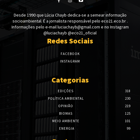
Desde 1990 que Lúcia Chayb dedica-se a semear informação
socioambiental. É a jornalista responsável pelo eco21.eco.br .
Informações pelo e-mail luciachayb@gmail.com e no Instagram
@luciachayb @eco21_oficial
Redes Sociais
FACEBOOK
INSTAGRAM
Categorias
EDIÇÕES
318
POLÍTICA AMBIENTAL
230
OPINIÃO
219
BIOMAS
125
MEIO AMBIENTE
101
ENERGIA
99