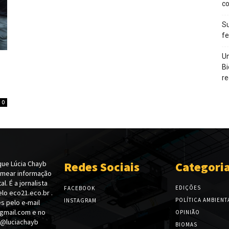
c
Su
f
Un
Bi
re
0
ue Lúcia Chayb
Redes Sociais
Categori
emear informação
l. É a jornalista
EDIÇÕES
FACEBOOK
lo eco21.eco.br .
POLÍTICA AMBIENT
INSTAGRAM
s pelo e-mail
gmail.com e no
OPINIÃO
 @luciachayb
BIOMAS