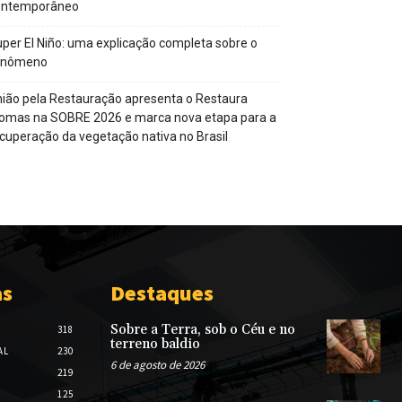
ontemporâneo
per El Niño: uma explicação completa sobre o
enômeno
ião pela Restauração apresenta o Restaura
omas na SOBRE 2026 e marca nova etapa para a
cuperação da vegetação nativa no Brasil
as
Destaques
Sobre a Terra, sob o Céu e no
318
terreno baldio
AL
230
6 de agosto de 2026
219
125