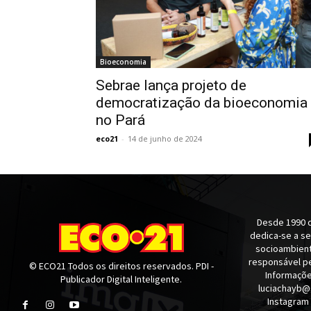
Bioeconomia
Sebrae lança projeto de
democratização da bioeconomia
no Pará
eco21
-
14 de junho de 2024
Desde 1990 q
dedica-se a s
socioambienta
responsável pe
© ECO21 Todos os direitos reservados. PDI -
Informaçõe
Publicador Digital Inteligente.
luciachayb@
Instagram