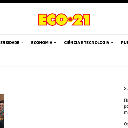
VERSIDADE
ECONOMIA
CIÊNCIA E TECNOLOGIA
PUB
So
Fl
po
m
O