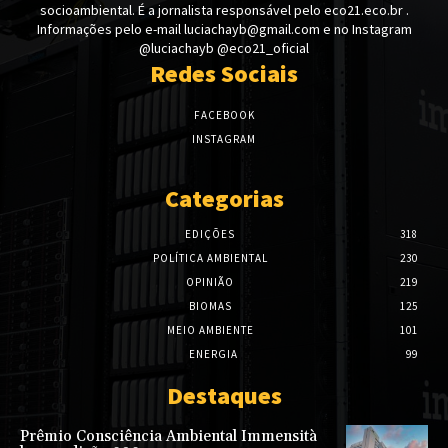
socioambiental. É a jornalista responsável pelo eco21.eco.br .
Informações pelo e-mail luciachayb@gmail.com e no Instagram
@luciachayb @eco21_oficial
Redes Sociais
FACEBOOK
INSTAGRAM
Categorias
EDIÇÕES
318
POLÍTICA AMBIENTAL
230
OPINIÃO
219
BIOMAS
125
MEIO AMBIENTE
101
ENERGIA
99
Destaques
Prêmio Consciência Ambiental Immensità