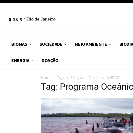
24.9
C
Rio de Janeiro
BIOMAS
SOCIEDADE
MEIO AMBIENTE
BIODI
ENERGIA
DOAÇÃO
Home
Tags
Programa Oceânico do IDDRI
Tag: Programa Oceânic