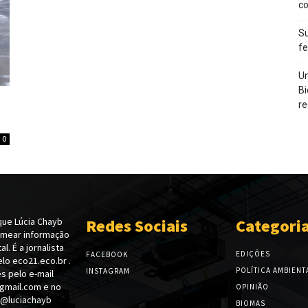
c
Su
f
Un
Bi
re
0
ue Lúcia Chayb
Redes Sociais
Categori
emear informação
l. É a jornalista
EDIÇÕES
FACEBOOK
lo eco21.eco.br .
POLÍTICA AMBIENT
INSTAGRAM
s pelo e-mail
gmail.com e no
OPINIÃO
 @luciachayb
BIOMAS