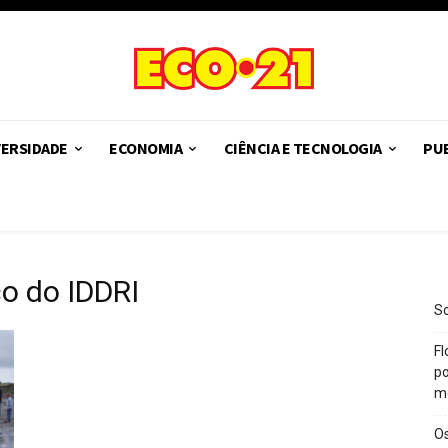
VERSIDADE
ECONOMIA
CIÊNCIA E TECNOLOGIA
PUB
o do IDDRI
So
Fl
po
m
O