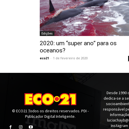
Edições
2020: um “super ano” para os
oceanos?
eco21
-
1 de fevereiro de 2020
Desde 1990 q
dedica-se a s
socioambienta
responsável pe
© ECO21 Todos os direitos reservados. PDI -
Informaçõe
Publicador Digital Inteligente.
luciachayb@
Instagram