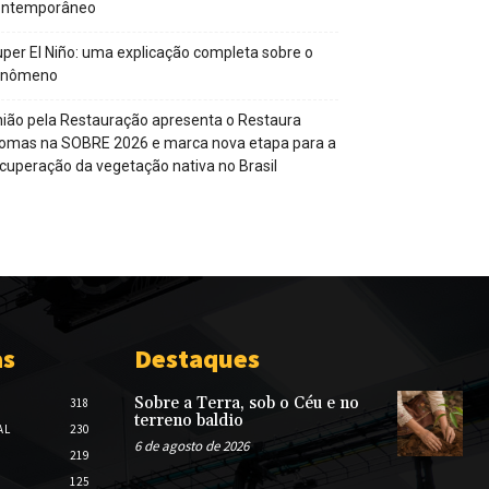
ontemporâneo
per El Niño: uma explicação completa sobre o
enômeno
ião pela Restauração apresenta o Restaura
omas na SOBRE 2026 e marca nova etapa para a
cuperação da vegetação nativa no Brasil
as
Destaques
Sobre a Terra, sob o Céu e no
318
terreno baldio
AL
230
6 de agosto de 2026
219
125