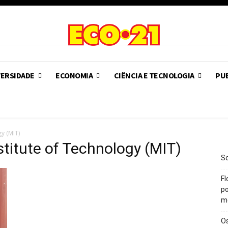
VERSIDADE
ECONOMIA
CIÊNCIA E TECNOLOGIA
PUB
y (MIT)
titute of Technology (MIT)
So
Fl
po
m
O