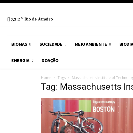
32.2
C
Rio de Janeiro
BIOMAS
SOCIEDADE
MEIO AMBIENTE
BIODI
ENERGIA
DOAÇÃO
Home
Tags
Massachusetts Institute of Technolog
Tag: Massachusetts Ins