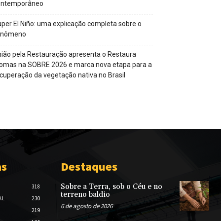
ontemporâneo
per El Niño: uma explicação completa sobre o
enômeno
ião pela Restauração apresenta o Restaura
omas na SOBRE 2026 e marca nova etapa para a
cuperação da vegetação nativa no Brasil
as
Destaques
Sobre a Terra, sob o Céu e no
318
terreno baldio
AL
230
6 de agosto de 2026
219