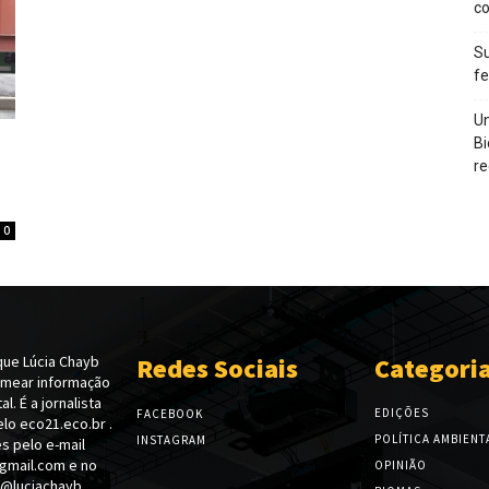
c
Su
f
Un
Bi
re
0
ue Lúcia Chayb
Redes Sociais
Categori
emear informação
l. É a jornalista
EDIÇÕES
FACEBOOK
lo eco21.eco.br .
POLÍTICA AMBIENT
INSTAGRAM
s pelo e-mail
gmail.com e no
OPINIÃO
 @luciachayb