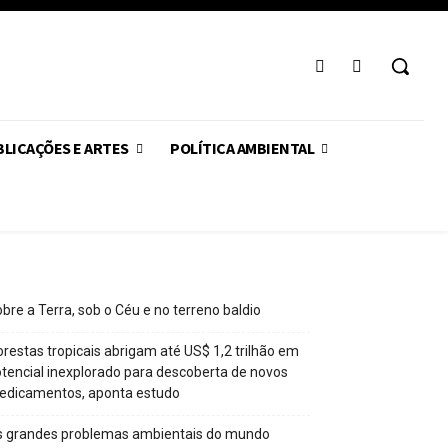
LICAÇÕES E ARTES
POLÍTICA AMBIENTAL
bre a Terra, sob o Céu e no terreno baldio
orestas tropicais abrigam até US$ 1,2 trilhão em
tencial inexplorado para descoberta de novos
edicamentos, aponta estudo
s grandes problemas ambientais do mundo