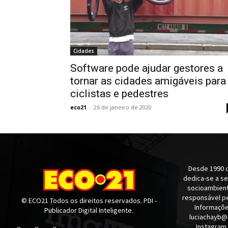
Cidades
Software pode ajudar gestores a
tornar as cidades amigáveis para
ciclistas e pedestres
eco21
-
26 de janeiro de 2020
Desde 1990 q
dedica-se a s
socioambienta
responsável pe
© ECO21 Todos os direitos reservados. PDI -
Informaçõe
Publicador Digital Inteligente.
luciachayb@
Instagram