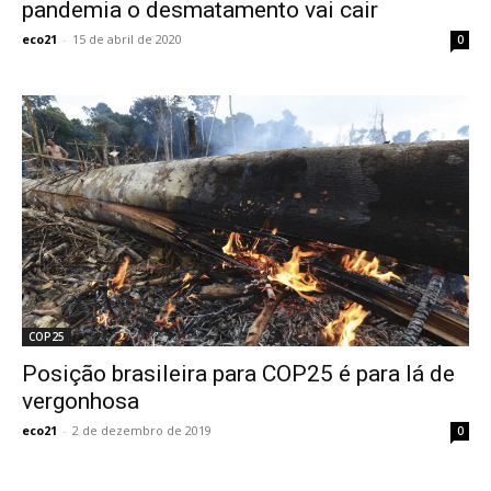
pandemia o desmatamento vai cair
eco21
-
15 de abril de 2020
0
COP25
Posição brasileira para COP25 é para lá de
vergonhosa
eco21
-
2 de dezembro de 2019
0