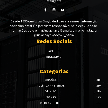
Inteligente.
Desde 1990 que Lúcia Chayb dedica-se a semear informação
socioambiental. É a jornalista responsável pelo eco21.eco.br .
Informações pelo e-mail luciachayb@gmail.com e no Instagram
@luciachayb @eco21_oficial
Redes Sociais
FACEBOOK
INSTAGRAM
Categorias
EDIÇÕES
318
POLÍTICA AMBIENTAL
230
OPINIÃO
219
BIOMAS
125
MEIO AMBIENTE
101