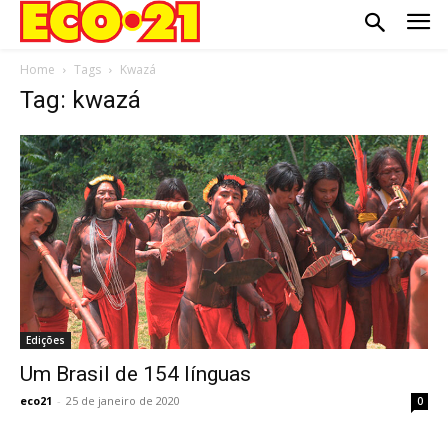
Home
Tags
Kwazá
Tag: kwazá
Edições
Um Brasil de 154 línguas
eco21
-
25 de janeiro de 2020
0