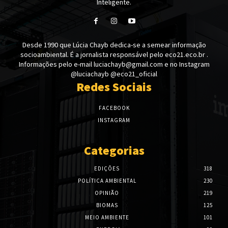
Inteligente.
Desde 1990 que Lúcia Chayb dedica-se a semear informação
socioambiental. É a jornalista responsável pelo eco21.eco.br .
Informações pelo e-mail luciachayb@gmail.com e no Instagram
@luciachayb @eco21_oficial
Redes Sociais
FACEBOOK
INSTAGRAM
Categorias
EDIÇÕES
318
POLÍTICA AMBIENTAL
230
OPINIÃO
219
BIOMAS
125
MEIO AMBIENTE
101