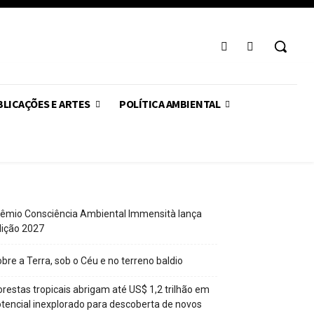
LICAÇÕES E ARTES
POLÍTICA AMBIENTAL
êmio Consciência Ambiental Immensità lança
dição 2027
bre a Terra, sob o Céu e no terreno baldio
orestas tropicais abrigam até US$ 1,2 trilhão em
tencial inexplorado para descoberta de novos