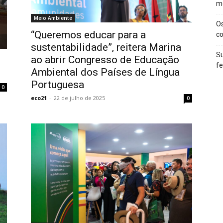
m
Meio Ambiente
O
“Queremos educar para a
c
sustentabilidade”, reitera Marina
Su
ao abrir Congresso de Educação
f
Ambiental dos Países de Língua
Portuguesa
0
eco21
-
22 de julho de 2025
0