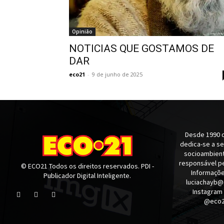
Opinião
NOTICIAS QUE GOSTAMOS DE
DAR
eco21
-
9 de junho de 2025
Desde 1990 q
dedica-se a s
socioambienta
responsável pe
© ECO21 Todos os direitos reservados. PDI -
Informaçõe
Publicador Digital Inteligente.
luciachayb@
Instagram
@eco21