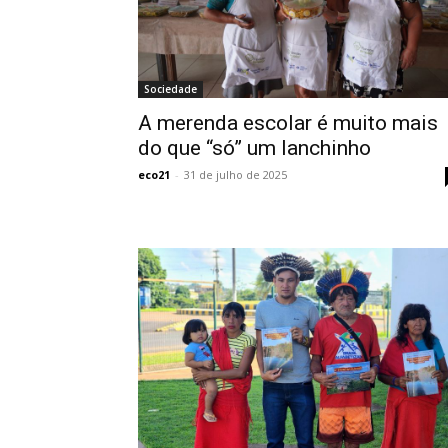
Sociedade
A merenda escolar é muito mais
do que “só” um lanchinho
eco21
-
31 de julho de 2025