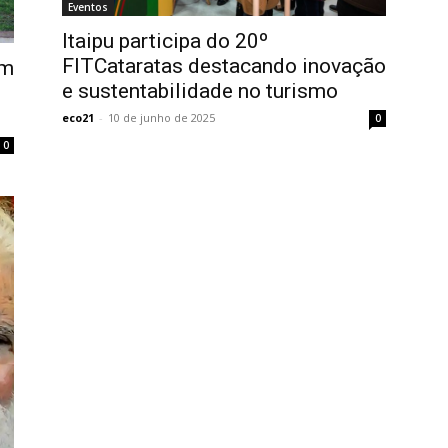
Eventos
Itaipu participa do 20º
FITCataratas destacando inovação
am
e sustentabilidade no turismo
eco21
-
10 de junho de 2025
0
0