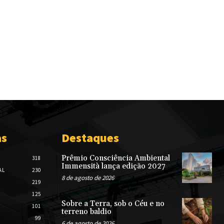
as
Destaques
Prêmio Consciência Ambiental
318
Immensità lança edição 2027
AL
230
8 de agosto de 2026
219
125
Sobre a Terra, sob o Céu e no
101
terreno baldio
99
6 de agosto de 2026