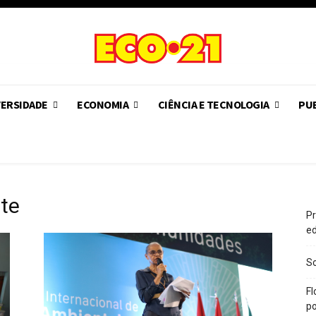
VERSIDADE
ECONOMIA
CIÊNCIA E TECNOLOGIA
PUB
te
Pr
e
So
Fl
po