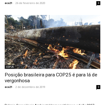
eco21
-
26 de fevereiro de 2020
0
COP25
Posição brasileira para COP25 é para lá de
vergonhosa
eco21
-
2 de dezembro de 2019
0