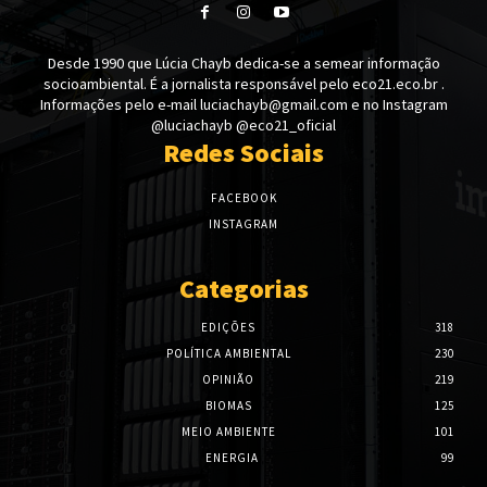
Desde 1990 que Lúcia Chayb dedica-se a semear informação
socioambiental. É a jornalista responsável pelo eco21.eco.br .
Informações pelo e-mail luciachayb@gmail.com e no Instagram
@luciachayb @eco21_oficial
Redes Sociais
FACEBOOK
INSTAGRAM
Categorias
EDIÇÕES
318
POLÍTICA AMBIENTAL
230
OPINIÃO
219
BIOMAS
125
MEIO AMBIENTE
101
ENERGIA
99