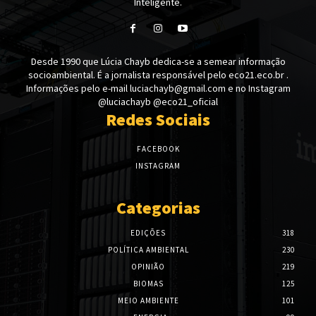
Inteligente.
Desde 1990 que Lúcia Chayb dedica-se a semear informação
socioambiental. É a jornalista responsável pelo eco21.eco.br .
Informações pelo e-mail luciachayb@gmail.com e no Instagram
@luciachayb @eco21_oficial
Redes Sociais
FACEBOOK
INSTAGRAM
Categorias
EDIÇÕES
318
POLÍTICA AMBIENTAL
230
OPINIÃO
219
BIOMAS
125
MEIO AMBIENTE
101