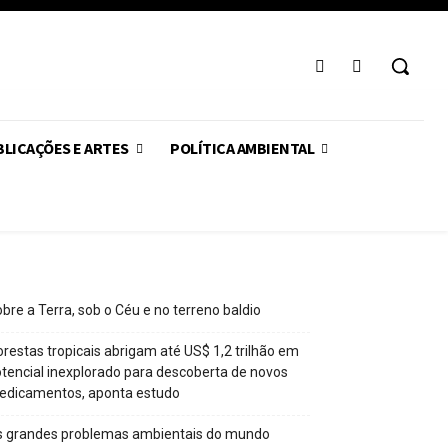
LICAÇÕES E ARTES
POLÍTICA AMBIENTAL
bre a Terra, sob o Céu e no terreno baldio
orestas tropicais abrigam até US$ 1,2 trilhão em
tencial inexplorado para descoberta de novos
edicamentos, aponta estudo
s grandes problemas ambientais do mundo