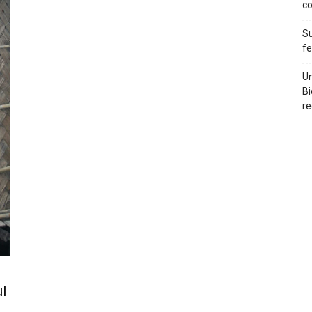
c
Su
f
Un
Bi
re
ul