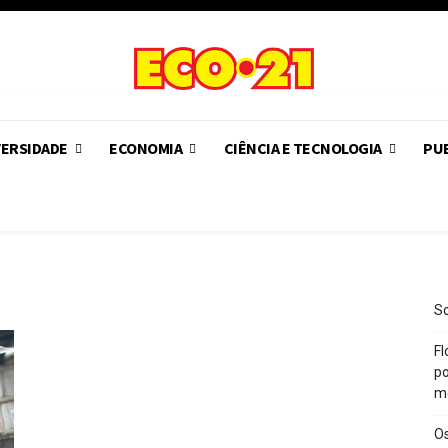
VERSIDADE
ECONOMIA
CIÊNCIA E TECNOLOGIA
PUB
So
Fl
po
m
O