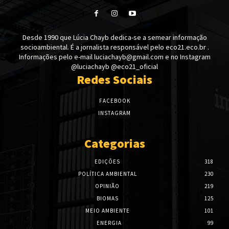
Desde 1990 que Lúcia Chayb dedica-se a semear informação
socioambiental. É a jornalista responsável pelo eco21.eco.br .
Informações pelo e-mail luciachayb@gmail.com e no Instagram
@luciachayb @eco21_oficial
Redes Sociais
FACEBOOK
INSTAGRAM
Categorias
EDIÇÕES
318
POLÍTICA AMBIENTAL
230
OPINIÃO
219
BIOMAS
125
MEIO AMBIENTE
101
ENERGIA
99