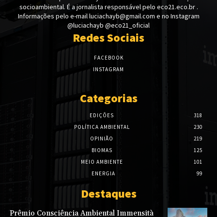
socioambiental. É a jornalista responsável pelo eco21.eco.br .
Informações pelo e-mail luciachayb@gmail.com e no Instagram
@luciachayb @eco21_oficial
Redes Sociais
FACEBOOK
INSTAGRAM
Categorias
EDIÇÕES
318
POLÍTICA AMBIENTAL
230
OPINIÃO
219
BIOMAS
125
MEIO AMBIENTE
101
ENERGIA
99
Destaques
Prêmio Consciência Ambiental Immensità