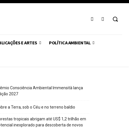
LICAÇÕES E ARTES
POLÍTICA AMBIENTAL
êmio Consciência Ambiental Immensità lança
dição 2027
bre a Terra, sob o Céu e no terreno baldio
orestas tropicais abrigam até US$ 1,2 trilhão em
tencial inexplorado para descoberta de novos