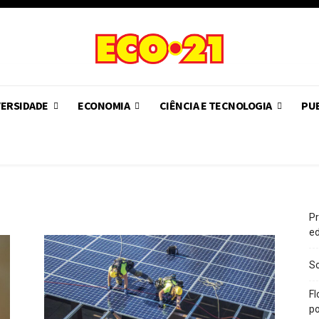
VERSIDADE
ECONOMIA
CIÊNCIA E TECNOLOGIA
PUB
Pr
e
So
Fl
po