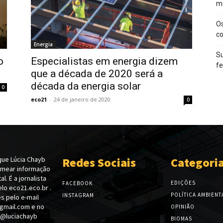
m
O
c
Energia
Su
o
Especialistas em energia dizem
f
que a década de 2020 será a
década da energia solar
0
eco21
-
24 de janeiro de 2020
0
ue Lúcia Chayb
Redes Sociais
Categori
emear informação
l. É a jornalista
EDIÇÕES
FACEBOOK
lo eco21.eco.br .
POLÍTICA AMBIENT
INSTAGRAM
s pelo e-mail
gmail.com e no
OPINIÃO
 @luciachayb
BIOMAS