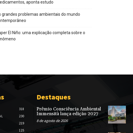
edicamentos, aponta estudo
s grandes problemas ambientais do mundo
ontemporâneo
per El Niño: uma explicação completa sobre o
enômeno
as
Destaques
Prêmio Consciência Ambiental
318
Immensità lança edição 2027
AL
230
8 de agosto de 2026
219
125