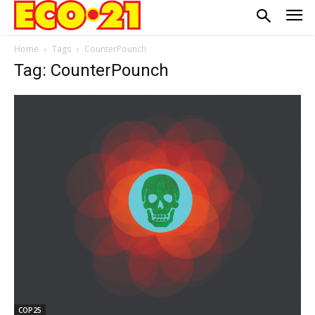
Home
Tags
CounterPounch
Tag: CounterPounch
COP25