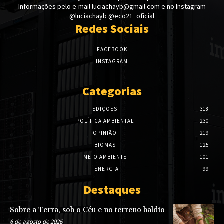
Informações pelo e-mail luciachayb@gmail.com e no Instagram
@luciachayb @eco21_oficial
Redes Sociais
FACEBOOK
INSTAGRAM
Categorias
EDIÇÕES
318
POLÍTICA AMBIENTAL
230
OPINIÃO
219
BIOMAS
125
MEIO AMBIENTE
101
ENERGIA
99
Destaques
Sobre a Terra, sob o Céu e no terreno baldio
6 de agosto de 2026