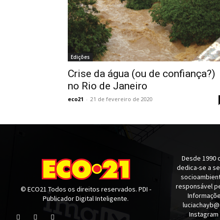
Edições
Crise da água (ou de confiança?)
no Rio de Janeiro
eco21
-
21 de fevereiro de 2020
Desde 1990 q
dedica-se a s
socioambienta
responsável pe
© ECO21 Todos os direitos reservados. PDI -
Informaçõe
Publicador Digital Inteligente.
luciachayb@
Instagram