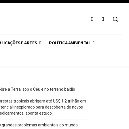
LICAÇÕES E ARTES
POLÍTICA AMBIENTAL
bre a Terra, sob o Céu e no terreno baldio
orestas tropicais abrigam até US$ 1,2 trilhão em
tencial inexplorado para descoberta de novos
edicamentos, aponta estudo
s grandes problemas ambientais do mundo