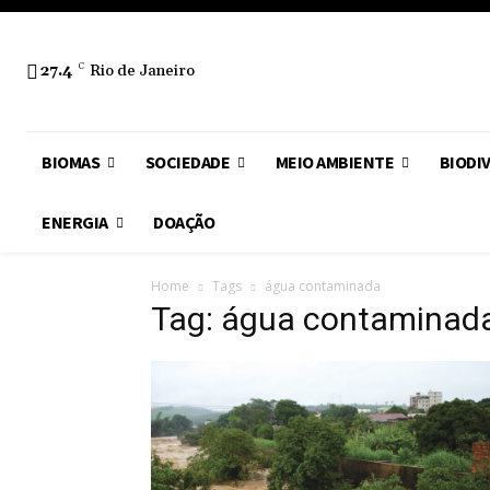
27.4
C
Rio de Janeiro
BIOMAS
SOCIEDADE
MEIO AMBIENTE
BIODI
ENERGIA
DOAÇÃO
Home
Tags
água contaminada
Tag: água contaminad