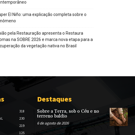
ontemporâneo
per El Niño: uma explicação completa sobre o
enômeno
ião pela Restauração apresenta o Restaura
omas na SOBRE 2026 e marca nova etapa para a
cuperação da vegetação nativa no Brasil
as
Destaques
Sobre a Terra, sob o Céu e no
318
terreno baldio
AL
230
6 de agosto de 2026
219
125