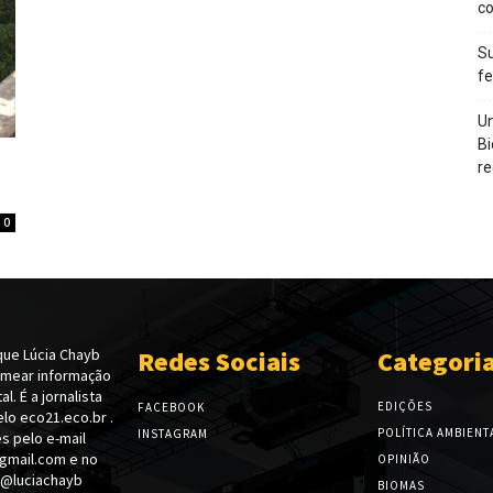
c
Su
f
Un
Bi
re
0
ue Lúcia Chayb
Redes Sociais
Categori
emear informação
l. É a jornalista
EDIÇÕES
FACEBOOK
lo eco21.eco.br .
POLÍTICA AMBIENT
INSTAGRAM
s pelo e-mail
gmail.com e no
OPINIÃO
 @luciachayb
BIOMAS