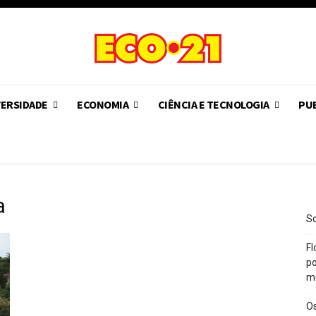
VERSIDADE
ECONOMIA
CIÊNCIA E TECNOLOGIA
PUB
a
So
Fl
po
m
O