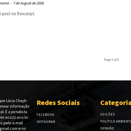
 name
-
7 de August de 2026
 post no 9 excerpt.
Page 1 of 3
ue Lúcia Chayb
Redes Sociais
Categori
emear informação
l. É a jornalista
EDIÇÕES
FACEBOOK
lo eco21.eco.br .
POLÍTICA AMBIENT
INSTAGRAM
s pelo e-mail
gmail.com e no
OPINIÃO