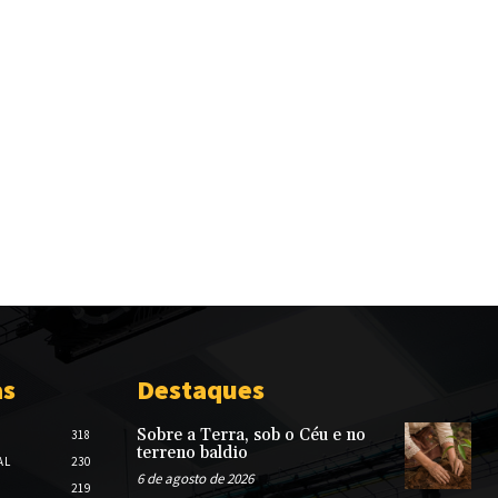
as
Destaques
Sobre a Terra, sob o Céu e no
318
terreno baldio
AL
230
6 de agosto de 2026
219