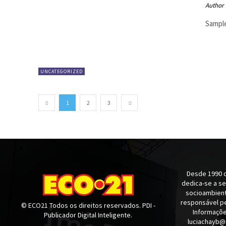
Author
Sample
UNCATEGORIZED
1
2
3
Desde 1990 q
dedica-se a s
socioambienta
responsável pe
© ECO21 Todos os direitos reservados. PDI -
Informaçõe
Publicador Digital Inteligente.
luciachayb@