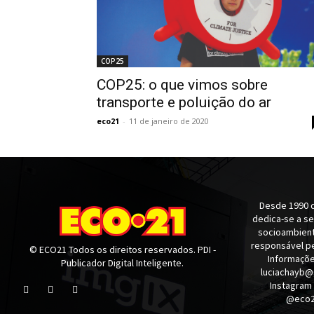
COP25
COP25: o que vimos sobre
transporte e poluição do ar
eco21
-
11 de janeiro de 2020
Desde 1990 q
dedica-se a s
socioambienta
responsável pe
© ECO21 Todos os direitos reservados. PDI -
Informaçõe
Publicador Digital Inteligente.
luciachayb@
Instagram
@eco21