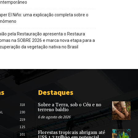
ontemporâneo
per El Niño: uma explicação completa sobre o
enômeno
ião pela Restauração apresenta o Restaura
omas na SOBRE 2026 e marca nova etapa para a
cuperação da vegetação nativa no Brasil
as
Destaques
Sobre a Terra, sob o Céu e no
318
terreno baldio
AL
230
6 de agosto de 2026
219
125
Florestas tropicais abrigam até
101
US$ 1,2 trilhão em potencial