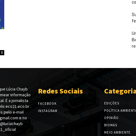
c
Su
f
Un
Bi
re
0
ue Lúcia Chayb
Redes Sociais
Categori
emear informação
l. É a jornalista
EDIÇÕES
FACEBOOK
lo eco21.eco.br .
POLÍTICA AMBIENT
INSTAGRAM
s pelo e-mail
gmail.com e no
OPINIÃO
 @luciachayb
BIOMAS
_oficial
MEIO AMBIENTE