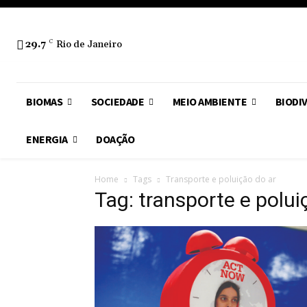
29.7
C
Rio de Janeiro
BIOMAS
SOCIEDADE
MEIO AMBIENTE
BIODI
ENERGIA
DOAÇÃO
Home
Tags
Transporte e poluição do ar
Tag: transporte e polui