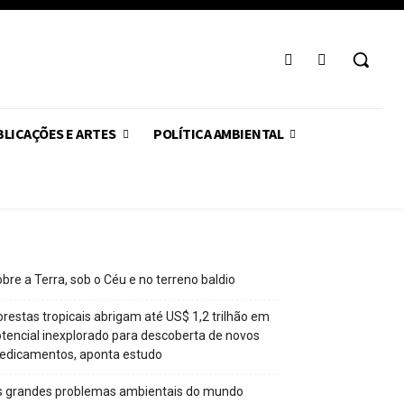
LICAÇÕES E ARTES
POLÍTICA AMBIENTAL
bre a Terra, sob o Céu e no terreno baldio
orestas tropicais abrigam até US$ 1,2 trilhão em
tencial inexplorado para descoberta de novos
edicamentos, aponta estudo
s grandes problemas ambientais do mundo