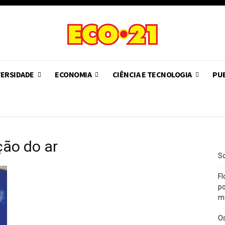
VERSIDADE
ECONOMIA
CIÊNCIA E TECNOLOGIA
PUB
ção do ar
So
Fl
po
m
O