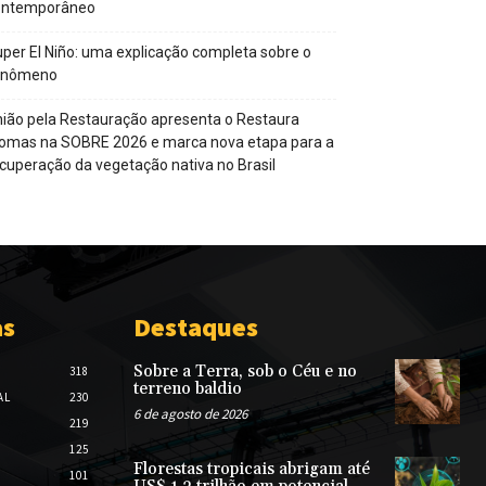
ontemporâneo
per El Niño: uma explicação completa sobre o
enômeno
ião pela Restauração apresenta o Restaura
omas na SOBRE 2026 e marca nova etapa para a
cuperação da vegetação nativa no Brasil
as
Destaques
Sobre a Terra, sob o Céu e no
318
terreno baldio
AL
230
6 de agosto de 2026
219
125
Florestas tropicais abrigam até
101