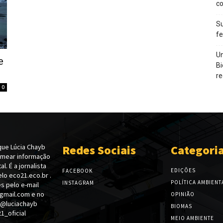
c
Su
f
Un
e
Bi
re
0
ue Lúcia Chayb
Redes Sociais
Categori
emear informação
l. É a jornalista
EDIÇÕES
FACEBOOK
lo eco21.eco.br .
POLÍTICA AMBIENT
INSTAGRAM
s pelo e-mail
gmail.com e no
OPINIÃO
 @luciachayb
BIOMAS
_oficial
MEIO AMBIENTE