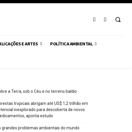
LICAÇÕES E ARTES
POLÍTICA AMBIENTAL
bre a Terra, sob o Céu e no terreno baldio
orestas tropicais abrigam até US$ 1,2 trilhão em
tencial inexplorado para descoberta de novos
edicamentos, aponta estudo
s grandes problemas ambientais do mundo