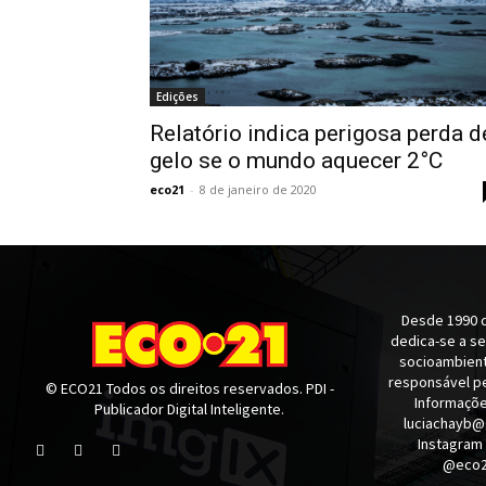
Edições
Relatório indica perigosa perda d
gelo se o mundo aquecer 2°C
eco21
-
8 de janeiro de 2020
Desde 1990 q
dedica-se a s
socioambienta
responsável pe
© ECO21 Todos os direitos reservados. PDI -
Informaçõe
Publicador Digital Inteligente.
luciachayb@
Instagram
@eco21