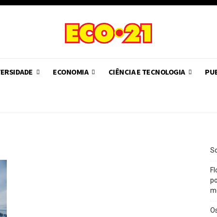
VERSIDADE
ECONOMIA
CIÊNCIA E TECNOLOGIA
PUB
So
Fl
po
m
O