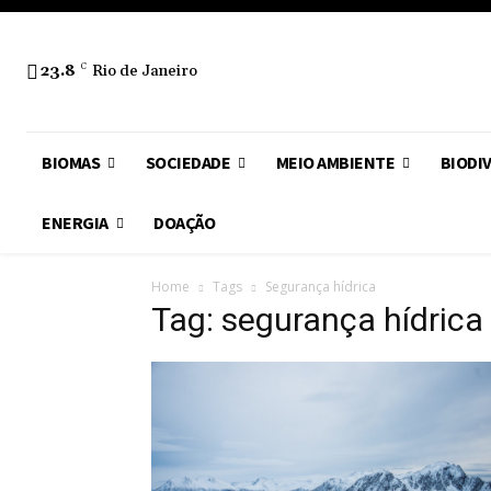
23.8
C
Rio de Janeiro
BIOMAS
SOCIEDADE
MEIO AMBIENTE
BIODI
ENERGIA
DOAÇÃO
Home
Tags
Segurança hídrica
Tag: segurança hídrica