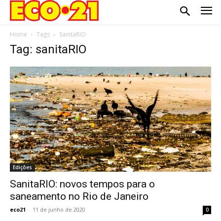
Home
Tags
SanitaRIO
Tag: sanitaRIO
Edições
SanitaRIO: novos tempos para o
saneamento no Rio de Janeiro
eco21
-
11 de junho de 2020
0