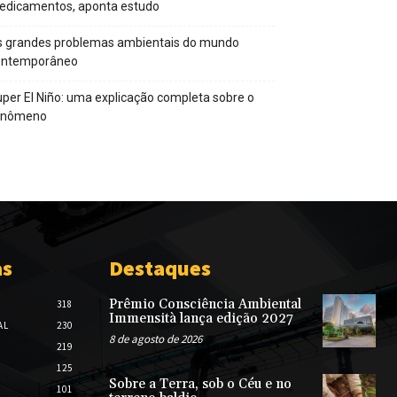
edicamentos, aponta estudo
s grandes problemas ambientais do mundo
ontemporâneo
per El Niño: uma explicação completa sobre o
enômeno
as
Destaques
Prêmio Consciência Ambiental
318
Immensità lança edição 2027
AL
230
8 de agosto de 2026
219
125
Sobre a Terra, sob o Céu e no
101