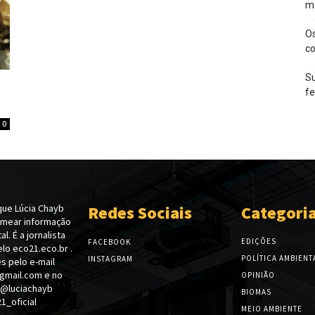
m
O
c
Su
f
0
ue Lúcia Chayb
Redes Sociais
Categori
emear informação
l. É a jornalista
EDIÇÕES
FACEBOOK
lo eco21.eco.br .
POLÍTICA AMBIENT
INSTAGRAM
s pelo e-mail
gmail.com e no
OPINIÃO
 @luciachayb
BIOMAS
_oficial
MEIO AMBIENTE