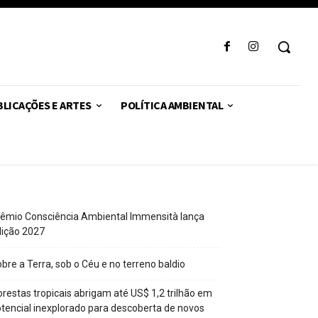
LICAÇÕES E ARTES
POLÍTICA AMBIENTAL
êmio Consciência Ambiental Immensità lança
dição 2027
bre a Terra, sob o Céu e no terreno baldio
orestas tropicais abrigam até US$ 1,2 trilhão em
tencial inexplorado para descoberta de novos