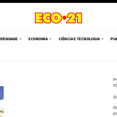
VERSIDADE
ECONOMIA
CIÊNCIA E TECNOLOGIA
PUB
Pr
e
So
Fl
po