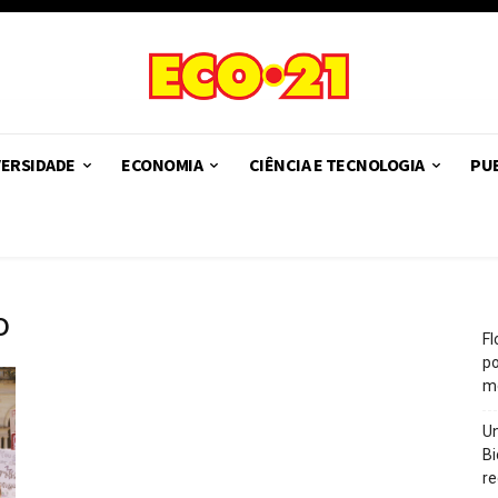
VERSIDADE
ECONOMIA
CIÊNCIA E TECNOLOGIA
PUB
o
Fl
po
m
Un
Bi
re