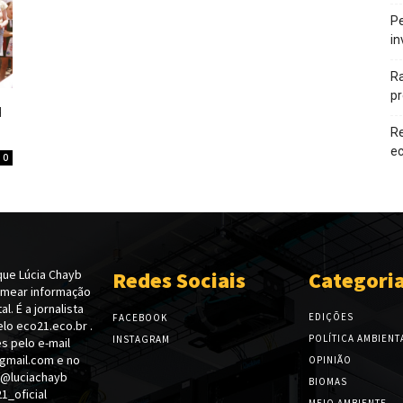
Pe
in
Ra
pr
u
Re
e
0
ue Lúcia Chayb
Redes Sociais
Categori
emear informação
l. É a jornalista
EDIÇÕES
FACEBOOK
lo eco21.eco.br .
POLÍTICA AMBIENT
INSTAGRAM
s pelo e-mail
gmail.com e no
OPINIÃO
 @luciachayb
BIOMAS
_oficial