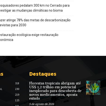
squisadores pedalam 300 km no Cerrado para
vestigar as mudanças climáticas no bioma
zer atinge 78% das metas de descarbonização
evistas para 2030
stauração ecológica exige restauração
conômica
as
Destaques
Florestas tropicais abrigam até
318
US$ 1,2 trilhão em potencial
AL
230
inexplorado para descoberta de
novos medicamentos, aponta
219
estudo
125
5 de agosto de 2026