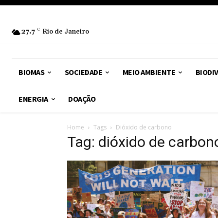
27.7
C
Rio de Janeiro
BIOMAS
SOCIEDADE
MEIO AMBIENTE
BIODI
ENERGIA
DOAÇÃO
Home
Tags
Dióxido de carbono
Tag: dióxido de carbon