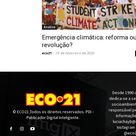
Análise
Emergência climática: reforma o
revolução?
eco21
-
13 de fevereiro de 2020
Desde 1990 q
dedica-se a s
socioambienta
responsável pe
© ECO21 Todos os direitos reservados. PDI -
Informaçõe
Publicador Digital Inteligente.
luciachayb@
Instagram
@eco21