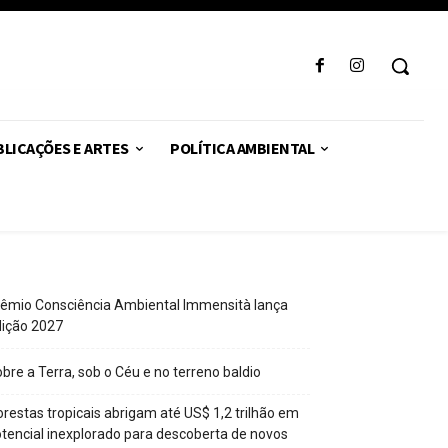
LICAÇÕES E ARTES
POLÍTICA AMBIENTAL
êmio Consciência Ambiental Immensità lança
dição 2027
bre a Terra, sob o Céu e no terreno baldio
orestas tropicais abrigam até US$ 1,2 trilhão em
tencial inexplorado para descoberta de novos