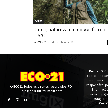
COP25
Clima, natureza e o nosso futuro
1.5°C
eco21
-
23 de dezembro de 2019
Desde 1990 q
dedica-se a s
socioambienta
responsável pe
© ECO21 Todos os direitos reservados. PDI -
Informaçõe
Publicador Digital Inteligente.
luciachayb@
Instagram
@eco21