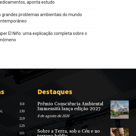
edicamentos, aponta estudo
s grandes problemas ambientais do mundo
ontemporâneo
per El Niño: uma explicação completa sobre o
enômeno
as
Destaques
Prêmio Consciência Ambiental
318
Immensità lança edição 2027
AL
230
8 de agosto de 2026
219
125
Sobre a Terra, sob o Céu e no
101