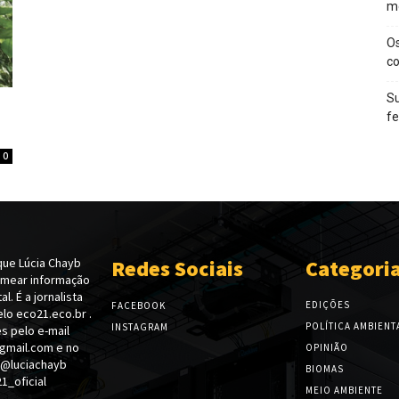
m
O
c
Su
f
0
ue Lúcia Chayb
Redes Sociais
Categori
emear informação
l. É a jornalista
EDIÇÕES
FACEBOOK
lo eco21.eco.br .
POLÍTICA AMBIENT
INSTAGRAM
s pelo e-mail
gmail.com e no
OPINIÃO
 @luciachayb
BIOMAS
_oficial
MEIO AMBIENTE