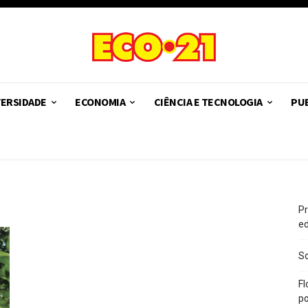
VERSIDADE
ECONOMIA
CIÊNCIA E TECNOLOGIA
PUB
Pr
e
So
Fl
po