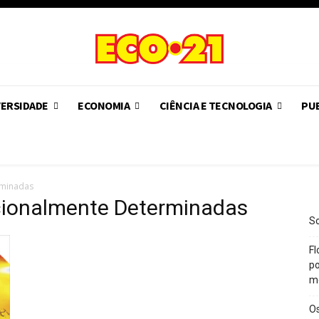
VERSIDADE
ECONOMIA
CIÊNCIA E TECNOLOGIA
PUB
rminadas
cionalmente Determinadas
So
Fl
po
m
O