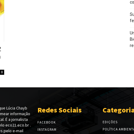
c
Su
f
Un
Bi
re
2
m
0
ue Lúcia Chayb
Redes Sociais
Categori
emear informação
l. É a jornalista
EDIÇÕES
FACEBOOK
lo eco21.eco.br .
POLÍTICA AMBIENT
INSTAGRAM
s pelo e-mail