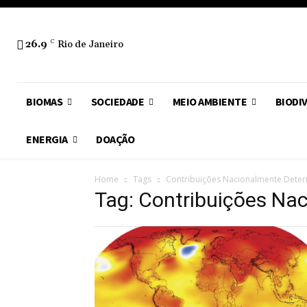
26.9
C
Rio de Janeiro
BIOMAS
SOCIEDADE
MEIO AMBIENTE
BIODI
ENERGIA
DOAÇÃO
Home
Tags
Contribuições Nacionalmente Dete
Tag: Contribuições Na