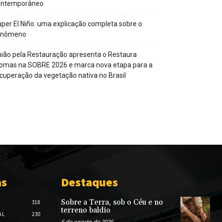
ontemporâneo
per El Niño: uma explicação completa sobre o
enômeno
ião pela Restauração apresenta o Restaura
omas na SOBRE 2026 e marca nova etapa para a
cuperação da vegetação nativa no Brasil
as
Destaques
Sobre a Terra, sob o Céu e no
318
terreno baldio
AL
230
6 de agosto de 2026