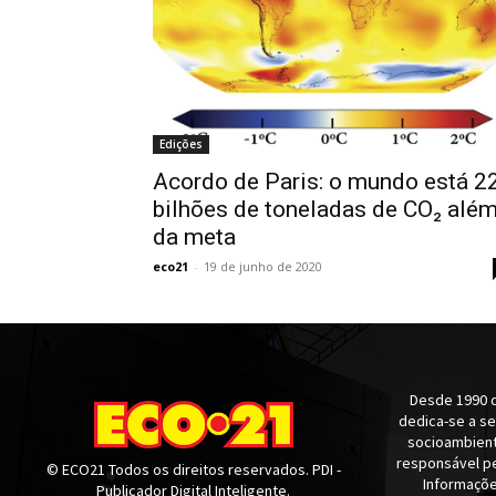
Edições
Acordo de Paris: o mundo está 2
bilhões de toneladas de CO₂ alé
da meta
eco21
-
19 de junho de 2020
Desde 1990 q
dedica-se a s
socioambienta
responsável pe
© ECO21 Todos os direitos reservados. PDI -
Informaçõe
Publicador Digital Inteligente.