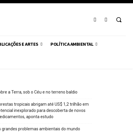
LICAÇÕES E ARTES
POLÍTICA AMBIENTAL
bre a Terra, sob o Céu e no terreno baldio
orestas tropicais abrigam até US$ 1,2 trilhão em
tencial inexplorado para descoberta de novos
edicamentos, aponta estudo
s grandes problemas ambientais do mundo