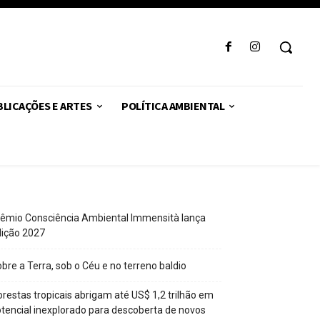
LICAÇÕES E ARTES
POLÍTICA AMBIENTAL
êmio Consciência Ambiental Immensità lança
dição 2027
bre a Terra, sob o Céu e no terreno baldio
orestas tropicais abrigam até US$ 1,2 trilhão em
tencial inexplorado para descoberta de novos