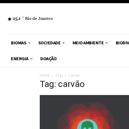
25.1
C
Rio de Janeiro
BIOMAS
SOCIEDADE
MEIO AMBIENTE
BIODI
ENERGIA
DOAÇÃO
Home
Tags
Carvão
Tag: carvão