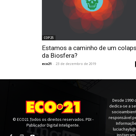
COP25
Estamos a caminho de um colap
da Biosfera?
eco21
-
23 de dezembro de 2019
Desde 1990 q
dedica-se a s
socioambienta
responsável pe
© ECO21 Todos os direitos reservados. PDI -
Informaçõe
Publicador Digital Inteligente.
luciachayb@
Instagram