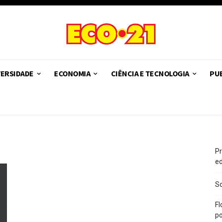
VERSIDADE
ECONOMIA
CIÊNCIA E TECNOLOGIA
PUB
Pr
e
So
Fl
po