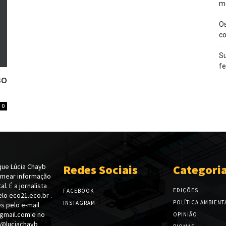
m
O
c
Su
f
so
0
ue Lúcia Chayb
Redes Sociais
Categori
emear informação
l. É a jornalista
EDIÇÕES
FACEBOOK
lo eco21.eco.br .
POLÍTICA AMBIENT
INSTAGRAM
s pelo e-mail
gmail.com e no
OPINIÃO
 @luciachayb