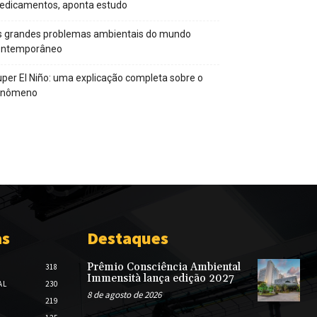
edicamentos, aponta estudo
s grandes problemas ambientais do mundo
ontemporâneo
per El Niño: uma explicação completa sobre o
enômeno
as
Destaques
Prêmio Consciência Ambiental
318
Immensità lança edição 2027
AL
230
8 de agosto de 2026
219